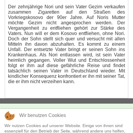
Der zehnjährige Nori und sein Vater Gezim verkaufen
zusammen Zigaretten auf den Straßen des
Vorkriegskosovo der 90er Jahre. Auf Noris Mutter
möchte Gezim nicht angesprochen werden. Der
Vergangenheit zu entfliehen gehört zur Stärke des
Vaters. Nun will er dem Kosovo entfliehen, ohne Nori.
Doch der Sohn stellt sich quer und versucht mit allen
Mitteln ihn davon abzuhalten. Es kommt zu einem
Unfall. Der entsetzte Vater bringt er seinen Sohn ins
Krankenhaus. Als Nori entlassen wird, ist sein Vater
heimlich gegangen. Voller Wut und Entschlossenheit
folgt er ihm auf diese gefährliche Reise und findet
tatsächlich seinen Vater in Deutschland wieder. Mit
kindlicher Konsequenz konfrontiert er ihn mit seiner Tat,
die er ihm nicht verzeihen kann.
Wir benutzen Cookies
KONTAKT
missingFILMs
Wir nutzen Cookies auf unserer Website. Einige von ihnen sind
essenziell für den Betrieb der Seite, während andere uns helfen,
Boxhagener Str. 18