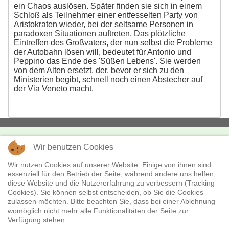
ein Chaos auslösen. Später finden sie sich in einem
Schloß als Teilnehmer einer entfesselten Party von
Aristokraten wieder, bei der seltsame Personen in
paradoxen Situationen auftreten. Das plötzliche
Eintreffen des Großvaters, der nun selbst die Probleme
der Autobahn lösen will, bedeutet für Antonio und
Peppino das Ende des 'Süßen Lebens'. Sie werden
von dem Alten ersetzt, der, bevor er sich zu den
Ministerien begibt, schnell noch einen Abstecher auf
der Via Veneto macht.
Wir benutzen Cookies
KONTAKT
missingFILMs
Wir nutzen Cookies auf unserer Website. Einige von ihnen sind
essenziell für den Betrieb der Seite, während andere uns helfen,
Boxhagener Str. 18
diese Website und die Nutzererfahrung zu verbessern (Tracking
10245 Berlin
Cookies). Sie können selbst entscheiden, ob Sie die Cookies
Telefon:
+49 - (0)30 - 28 36 530
zulassen möchten. Bitte beachten Sie, dass bei einer Ablehnung
E-Mail:
verleih@missingfilms.de
womöglich nicht mehr alle Funktionalitäten der Seite zur
Verfügung stehen.
Datenschutzerklärung