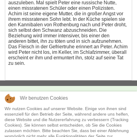
auszuleben. Mal spielt Peter eine russische Nutte,
einen missratenen Schüler oder einen Polizisten.
Achim ist seine eigene Mutter, die in großer Angst vor
ihrem missratenen Sohn lebt. In der Küche spielen sie
den Kannibalen von Rothenburg nach und Peter droht,
sich selbst den Schwanz abzuschneiden. Die
Beziehung wird immer intensiver, bis einer den
anderen bittet, ihn zu töten und in sich aufzunehmen.
Das Fleisch in der Gefriertruhe erinnert an Peter. Achim
wird Peter nicht los, im Keller, im Schlafzimmer, überall
erscheint er ihm und ermuntert ihn, stolz auf seine Tat
zu sein.
Wir benutzen Cookies
KONTAKT
missingFILMs
Wir nutzen Cookies auf unserer Website. Einige von ihnen sind
essenziell für den Betrieb der Seite, während andere uns helfen,
Boxhagener Str. 18
diese Website und die Nutzererfahrung zu verbessern (Tracking
10245 Berlin
Cookies). Sie können selbst entscheiden, ob Sie die Cookies
Telefon:
+49 - (0)30 - 28 36 530
zulassen möchten. Bitte beachten Sie, dass bei einer Ablehnung
E-Mail:
verleih@missingfilms.de
womöglich nicht mehr alle Funktionalitäten der Seite zur