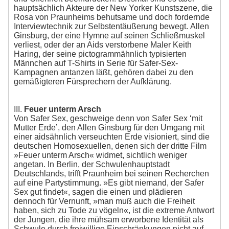
hauptsächlich Akteure der New Yorker Kunstszene, die
Rosa von Praunheims behutsame und doch fordernde
Interviewtechnik zur Selbstentäußerung bewegt. Allen
Ginsburg, der eine Hymne auf seinen Schließmuskel
verliest, oder der an Aids verstorbene Maler Keith
Haring, der seine pictogrammähnlich typisierten
Männchen auf T-Shirts in Serie für Safer-Sex-
Kampagnen antanzen läßt, gehören dabei zu den
gemäßigteren Fürsprechern der Aufklärung.
III.
Feuer unterm Arsch
Von Safer Sex, geschweige denn von Safer Sex ‘mit
Mutter Erde’, den Allen Ginsburg für den Umgang mit
einer aidsähnlich verseuchten Erde visioniert, sind die
deutschen Homosexuellen, denen sich der dritte Film
»Feuer unterm Arsch« widmet, sichtlich weniger
angetan. In Berlin, der Schwulenhauptstadt
Deutschlands, trifft Praunheim bei seinen Recherchen
auf eine Partystimmung. »Es gibt niemand, der Safer
Sex gut findet«, sagen die einen und plädieren
dennoch für Vernunft, »man muß auch die Freiheit
haben, sich zu Tode zu vögeln«, ist die extreme Antwort
der Jungen, die ihre mühsam erworbene Identität als
Schwule durch freiwillige Einschränkungen nicht auf