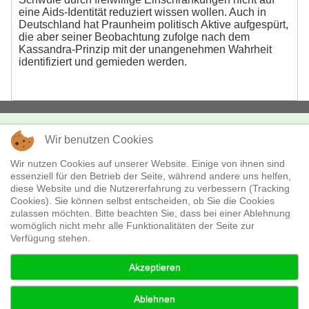
eine Aids-Identität reduziert wissen wollen. Auch in
Deutschland hat Praunheim politisch Aktive aufgespürt,
die aber seiner Beobachtung zufolge nach dem
Kassandra-Prinzip mit der unangenehmen Wahrheit
identifiziert und gemieden werden.
Wir benutzen Cookies
KONTAKT
missingFILMs
Wir nutzen Cookies auf unserer Website. Einige von ihnen sind
essenziell für den Betrieb der Seite, während andere uns helfen,
Boxhagener Str. 18
diese Website und die Nutzererfahrung zu verbessern (Tracking
10245 Berlin
Cookies). Sie können selbst entscheiden, ob Sie die Cookies
Telefon:
+49 - (0)30 - 28 36 530
zulassen möchten. Bitte beachten Sie, dass bei einer Ablehnung
E-Mail:
verleih@missingfilms.de
womöglich nicht mehr alle Funktionalitäten der Seite zur
Verfügung stehen.
Datenschutzerklärung
Akzeptieren
Ablehnen