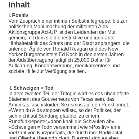
Inhalt
I. Positiv
Vom Zuspruch einer intimen Selbsthilfegruppe, bis zur
politischen Mobilmachung der militanten Aids-
Aktionsgruppe Act-UP ist den Leidenden der Mut
gemein, mit dem sie die restriktive und ignorante
Hinhaltetaktik des Staats und der Stadt anprangern, die
unter der Ägide von Ronald Reagan und des New
Yorker Bürgermeisters Ed Koch in den ersten Jahren
der Aidsübertragung lediglich 25.000 Dollar für
Aufklärung, Kondomwerbung, medikamentöse und
soziale Hilfe zur Verfügung stellten.
II.
Schweigen = Tod
In dem zweiten Teil der Trilogie wird es das überlieferte
Statement des Gouverneurs von Texas sein, das
Amerikas faschistoiden Sexismus auf den Punkt bringt:
»Wenn du Aids stoppen willst«, so der Politiker, der
sich nicht auf Sendung glaubte, zu einem
Rundfunkreporter,»dann knall die Schwulen ab«.
»Schweigen = Tod« versammelt wie »Positiv« eine
Vielzahl von Kurzportraits, die durch ihre Radikalität
und Offenheit beeindrucken. Diesmal sind es aber