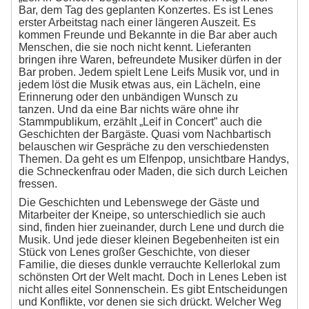
Bar, dem Tag des geplanten Konzertes. Es ist Lenes
erster Arbeitstag nach einer längeren Auszeit. Es
kommen Freunde und Bekannte in die Bar aber auch
Menschen, die sie noch nicht kennt. Lieferanten
bringen ihre Waren, befreundete Musiker dürfen in der
Bar proben. Jedem spielt Lene Leifs Musik vor, und in
jedem löst die Musik etwas aus, ein Lächeln, eine
Erinnerung oder den unbändigen Wunsch zu
tanzen. Und da eine Bar nichts wäre ohne ihr
Stammpublikum, erzählt „Leif in Concert” auch die
Geschichten der Bargäste. Quasi vom Nachbartisch
belauschen wir Gespräche zu den verschiedensten
Themen. Da geht es um Elfenpop, unsichtbare Handys,
die Schneckenfrau oder Maden, die sich durch Leichen
fressen.
Die Geschichten und Lebenswege der Gäste und
Mitarbeiter der Kneipe, so unterschiedlich sie auch
sind, finden hier zueinander, durch Lene und durch die
Musik. Und jede dieser kleinen Begebenheiten ist ein
Stück von Lenes großer Geschichte, von dieser
Familie, die dieses dunkle verrauchte Kellerlokal zum
schönsten Ort der Welt macht. Doch in Lenes Leben ist
nicht alles eitel Sonnenschein. Es gibt Entscheidungen
und Konflikte, vor denen sie sich drückt. Welcher Weg