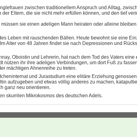
Singlefrauen zwischen traditionellem Anspruch und Alltag, zwis
der Eltern, die sie nicht mehr erfüllen können, und den tief ver
 müssen sie einen adeligen Mann heiraten oder alleine bleiben
ildes Leben mit rauschenden Bällen. Heute bewohnt sie eine 
. Im Alter von 48 Jahren findet sie nach Depressionen und Rück
nay, Oboistin und Lehrerin, hat nach dem Tod des Vaters eine
t nützen ihr ihre adeligen Verbindungen, um dort Fuß zu fassen.
er mächtigen Ahnenreihe zu treten.
dcheninternat und Jurastudium eine elitäre Erziehung genossen.
tin aufzugeben und etwas völlig anderes zu machen, katapultier
h ganz neu orientieren.
den skurrilen Mikrokosmos des deutschen Adels.