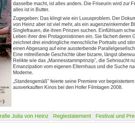
dasselbe macht, ist alles anders. Die Friseurin wird zur Fr
alles ist in Butter.
Zugegeben: Das klingt wie ein Luxusproblem. Der Dokume
von Heinz aber ist viel mehr, als ein augenzwinkernder Bl
Singlefrauen, die ihren Prinzen suchen. Einfühlsam schwin
Leben ihrer drei Protagonistinnen ein. Sie fächert deren 
zeichnet drei eindringliche menschliche Portraits und sti
einen Abgesang auf eine aussterbende Parallelgesellscha
Eine mitreißende Geschichte über bizarre, längst überw
Relikte wie das „Mannesstammprinzip", die Sehnsucht na
Emanzipation vom eigenen Elternhaus und die Suche na
Moderne.
„Standesgemäß" feierte seine Premiere vor begeistertem
ausverkauften Kinos bei den Hofer Filmtagen 2008.
rafie Julia von Heinz
Regiestatement
Festival und Pre